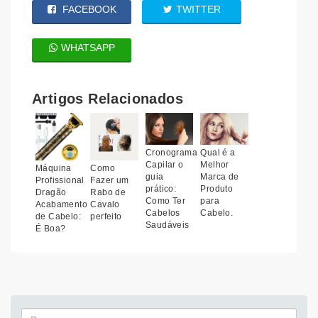
FACEBOOK
TWITTER
WHATSAPP
Artigos Relacionados
Cronograma
Qual é a
Capilar o
Melhor
Máquina
Como
guia
Marca de
Profissional
Fazer um
prático:
Produto
Dragão
Rabo de
Como Ter
para
Acabamento
Cavalo
Cabelos
Cabelo.
de Cabelo:
perfeito
Saudáveis
É Boa?
Pesquisa