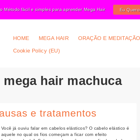
o Método fácil e simples para aprender Mega Hair
Eu Quer
HOME
MEGA HAIR
ORAÇÃO E MEDITAÇÃ
Cookie Policy (EU)
g: mega hair machuca
Causas e tratamentos
Você já ouviu falar em cabelos elásticos? O cabelo elástico é
aquele no qual os fios começam a ficar com efeito