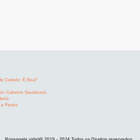
de Cabelo: É Boa?
Ter Cabelos Saudáveis
belo.
 a Passo
Rosangela vidal@ 2019 - 2024 Todos os Direitos reservados