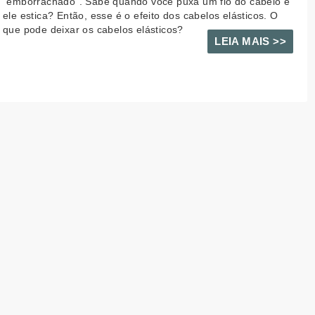
“emborrachado”. Sabe quando você puxa um fio do cabelo e
ele estica? Então, esse é o efeito dos cabelos elásticos. O
que pode deixar os cabelos elásticos?
LEIA MAIS >>