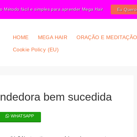
o Método fácil e simples para aprender Mega Hair
Eu Quer
HOME
MEGA HAIR
ORAÇÃO E MEDITAÇÃ
Cookie Policy (EU)
ndedora bem sucedida
WHATSAPP